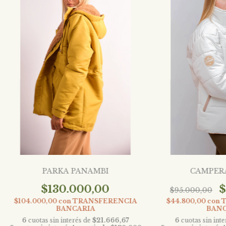
PARKA PANAMBI
CAMPER
$130.000,00
$
$95.000,00
$104.000,00
con
TRANSFERENCIA
$44.800,00
con
BANCARIA
BANC
6
cuotas sin interés de
$21.666,67
6
cuotas sin int