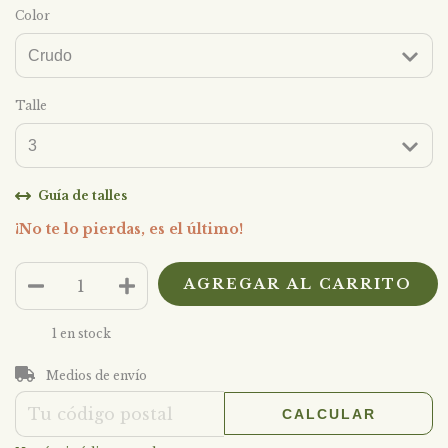
Color
Talle
Guía de talles
¡No te lo pierdas, es el último!
1
en stock
CAMBIAR CP
Entregas para el CP:
Medios de envío
CALCULAR