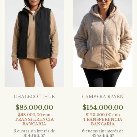
CHALECO LIHUE
CAMPERA RAYEN
$85.000,00
$154.000,00
$68.000,00
con
$123.200,00
con
TRANSFERENCIA
TRANSFERENCIA
BANCARIA
BANCARIA
6
cuotas sin interés de
6
cuotas sin interés de
$14.166,67
$25.666,67